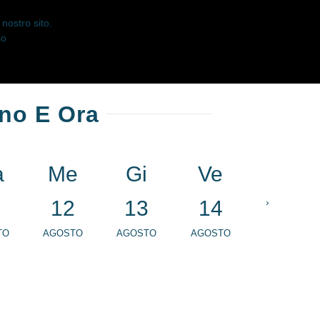
nostro sito.
so
rno E Ora
a
Me
Gi
Ve
Sa
1
12
13
14
›
15
TO
AGOSTO
AGOSTO
AGOSTO
AGOSTO