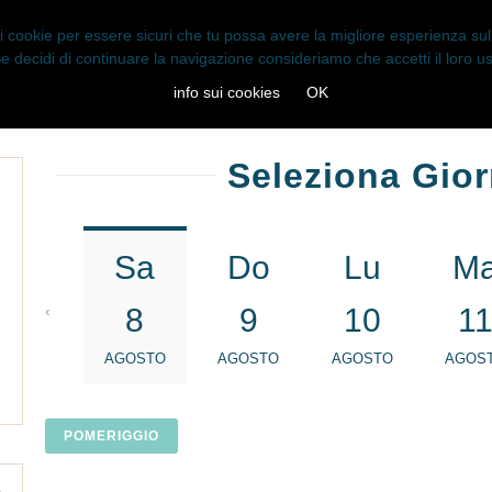
 i cookie per essere sicuri che tu possa avere la migliore esperienza sul 
e decidi di continuare la navigazione consideriamo che accetti il loro u
HOME
PRENOTA
CONTATTI
LOGIN
info sui cookies
OK
Seleziona Gio
Sa
Do
Lu
M
‹
8
9
10
1
AGOSTO
AGOSTO
AGOSTO
AGOS
POMERIGGIO