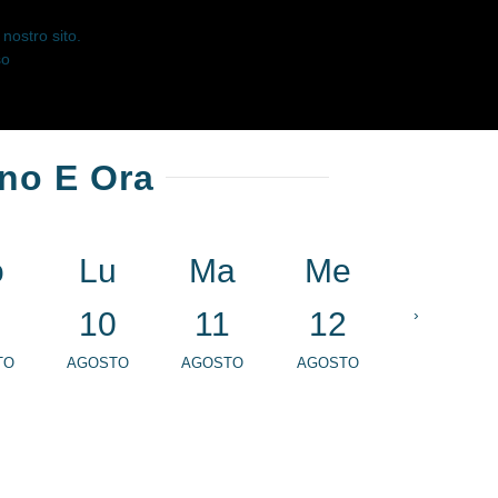
nostro sito.
so
rno E Ora
o
Lu
Ma
Me
Gi
10
11
12
›
13
TO
AGOSTO
AGOSTO
AGOSTO
AGOSTO