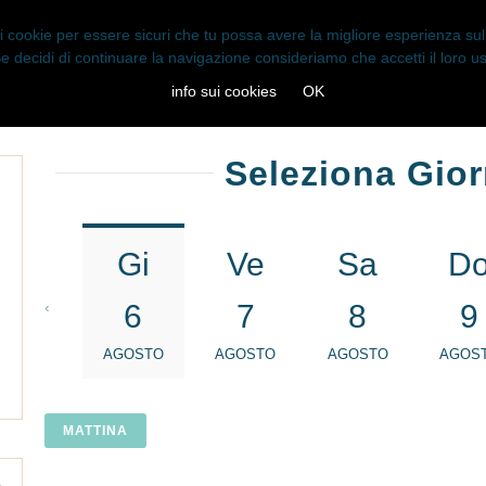
 i cookie per essere sicuri che tu possa avere la migliore esperienza sul 
e decidi di continuare la navigazione consideriamo che accetti il loro u
HOME
PRENOTA
CONTATTI
LOGIN
info sui cookies
OK
Seleziona Gio
Gi
Ve
Sa
D
‹
6
7
8
9
AGOSTO
AGOSTO
AGOSTO
AGOS
MATTINA