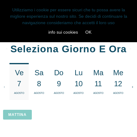
Utilizziamo i cookie per essere sicuri che tu possa avere la
migliore esperienza sul nostro sito. Se decidi di continuare la
TOGG
navigazione consideriamo che accetti il loro uso
NAVIG
info sui cookies
OK
Seleziona Giorno E Ora
Ve
Sa
Do
Lu
Ma
Me
7
8
9
10
11
12
‹
›
AGOSTO
AGOSTO
AGOSTO
AGOSTO
AGOSTO
AGOSTO
AG
MATTINA